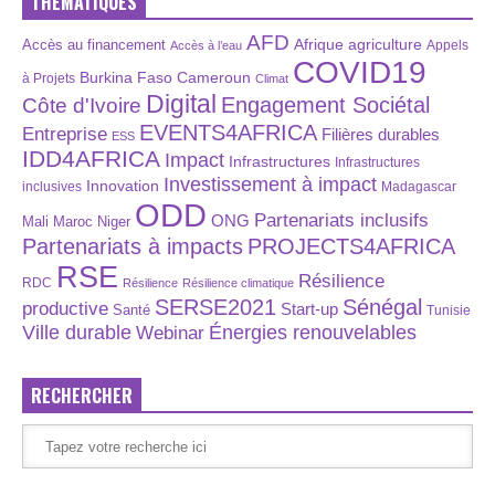
THÉMATIQUES
AFD
Afrique
agriculture
Accès au financement
Appels
Accès à l’eau
COVID19
Burkina Faso
Cameroun
à Projets
Climat
Digital
Engagement Sociétal
Côte d'Ivoire
EVENTS4AFRICA
Entreprise
Filières durables
ESS
IDD4AFRICA
Impact
Infrastructures
Infrastructures
Investissement à impact
Innovation
inclusives
Madagascar
ODD
Partenariats inclusifs
ONG
Maroc
Niger
Mali
Partenariats à impacts
PROJECTS4AFRICA
RSE
Résilience
RDC
Résilience
Résilience climatique
SERSE2021
Sénégal
productive
Start-up
Santé
Tunisie
Énergies renouvelables
Ville durable
Webinar
RECHERCHER