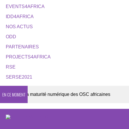
EVENTS4AFRICA
IDD4AFRICA
NOS ACTUS
ODD
PARTENAIRES
PROJECTS4AFRICA
RSE
SERSE2021
EN CE MOMENT
26 sur la maturité numérique des OSC africaines
DE