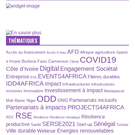
THÉMATIQUES
AFD
Afrique
agriculture
Accès au financement
Appels
Accès à l’eau
COVID19
Burkina Faso
Cameroun
à Projets
Climat
Digital
Engagement Sociétal
Côte d'Ivoire
EVENTS4AFRICA
Entreprise
Filières durables
ESS
IDD4AFRICA
Impact
Infrastructures
Infrastructures
Investissement à impact
Innovation
inclusives
Madagascar
ODD
Partenariats inclusifs
ONG
Maroc
Niger
Mali
Partenariats à impacts
PROJECTS4AFRICA
RSE
Résilience
RDC
Résilience
Résilience climatique
SERSE2021
Sénégal
productive
Start-up
Santé
Tunisie
Énergies renouvelables
Ville durable
Webinar