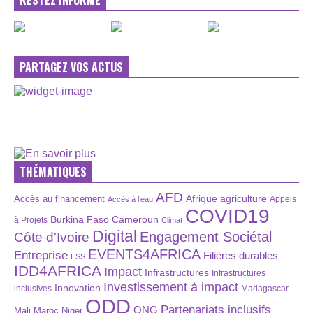
RESTEZ INFORMÉ
PARTAGEZ VOS ACTUS
THÉMATIQUES
AFD
Afrique
agriculture
Accès au financement
Appels
Accès à l’eau
COVID19
Burkina Faso
Cameroun
à Projets
Climat
Digital
Engagement Sociétal
Côte d'Ivoire
EVENTS4AFRICA
Entreprise
Filières durables
ESS
IDD4AFRICA
Impact
Infrastructures
Infrastructures
Investissement à impact
Innovation
inclusives
Madagascar
ODD
Partenariats inclusifs
ONG
Maroc
Niger
Mali