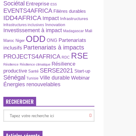
Sociétal
Entreprise
ESS
EVENTS4AFRICA
Filières durables
IDD4AFRICA
Impact
Infrastructures
Innovation
Infrastructures inclusives
Investissement à impact
Madagascar
Mali
ODD
Partenariats
ONG
Maroc
Niger
Partenariats à impacts
inclusifs
RSE
PROJECTS4AFRICA
RDC
Résilience
Résilience
Résilience climatique
SERSE2021
productive
Start-up
Santé
Sénégal
Ville durable
Webinar
Tunisie
Énergies renouvelables
RECHERCHER
Articles récents