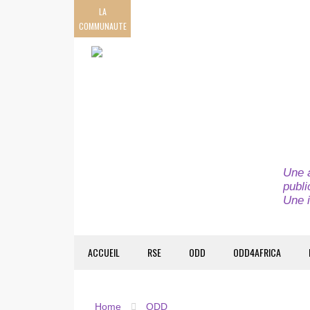
LA
COMMUNAUTE
Une a
publi
Une i
ACCUEIL
RSE
ODD
ODD4AFRICA
Home
ODD