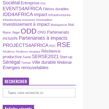
Sociétal
Entreprise
ESS
EVENTS4AFRICA
Filières durables
IDD4AFRICA
Impact
Infrastructures
Innovation
Infrastructures inclusives
Investissement à impact
Madagascar
Mali
ODD
Partenariats
ONG
Maroc
Niger
Partenariats à impacts
inclusifs
RSE
PROJECTS4AFRICA
RDC
Résilience
Résilience
Résilience climatique
SERSE2021
productive
Start-up
Santé
Sénégal
Ville durable
Webinar
Tunisie
Énergies renouvelables
RECHERCHER
Articles récents