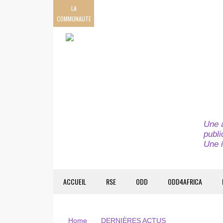
LA
COMMUNAUTE
Une a
publi
Une i
ACCUEIL
RSE
ODD
ODD4AFRICA
Home
DERNIÈRES ACTUS