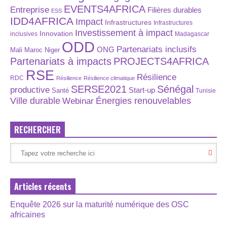
EVENTS4AFRICA
Entreprise
Filières durables
ESS
IDD4AFRICA
Impact
Infrastructures
Infrastructures
Investissement à impact
Innovation
inclusives
Madagascar
ODD
Partenariats inclusifs
ONG
Maroc
Niger
Mali
Partenariats à impacts
PROJECTS4AFRICA
RSE
Résilience
RDC
Résilience
Résilience climatique
SERSE2021
Sénégal
productive
Start-up
Santé
Tunisie
Énergies renouvelables
Ville durable
Webinar
RECHERCHER
Articles récents
Enquête 2026 sur la maturité numérique des OSC
africaines