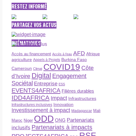
RESTEZ INFORMÉ
PARTAGEZ VOS ACTUS
THÉMATIQUES
AFD
Afrique
Accès au financement
Accès à l’eau
agriculture
Burkina Faso
Appels à Projets
COVID19
Côte
Cameroun
Climat
Digital
Engagement
d'Ivoire
Sociétal
Entreprise
ESS
EVENTS4AFRICA
Filières durables
IDD4AFRICA
Impact
Infrastructures
Innovation
Infrastructures inclusives
Investissement à impact
Madagascar
Mali
ODD
Partenariats
ONG
Maroc
Niger
Partenariats à impacts
inclusifs
RSE