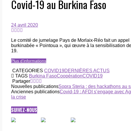
Covid-19 au Burkina Faso
24 avril 2020
Le comité de jumelage Pays de Morlaix-Réo fait un appel 
burkinabée « Pointoua », qui œuvre à la sensibilisation d
19.
Plus d’informations
CATEGORIES
COVID19
DERNIÈRES ACTUS
TAGS
Burkina Faso
Coopération
COVID19
Partager
Nouvelles publications
Sopra Steria : des hackathons au se
Anciennes publications
Covid-19 : AFDI s’engage avec Ag
la crise
SUIVEZ-NOUS