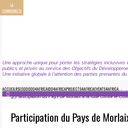
LA
COMMUNAUTE
Une approche unique pour porter les stratégies inclusives e
publics et privés au service des Objectifs du Développeme
Une initiative globale à l’attention des parties prenantes 
ACCUEIL
RSE
ODD
ODD4AFRICA
IDD4AFRICA
PROJECTS4AFRICA
EVENTS4AFRICA
Hom
Participation du Pays de Morlaix