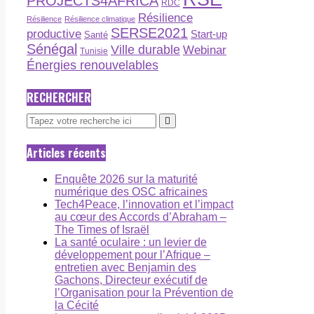
PROJECTS4AFRICA
RDC
Résilience
Résilience
Résilience climatique
SERSE2021
productive
Start-up
Santé
Sénégal
Ville durable
Webinar
Tunisie
Énergies renouvelables
RECHERCHER
Articles récents
Enquête 2026 sur la maturité
numérique des OSC africaines
Tech4Peace, l’innovation et l’impact
au cœur des Accords d’Abraham –
The Times of Israël
La santé oculaire : un levier de
développement pour l’Afrique –
entretien avec Benjamin des
Gachons, Directeur exécutif de
l’Organisation pour la Prévention de
la Cécité