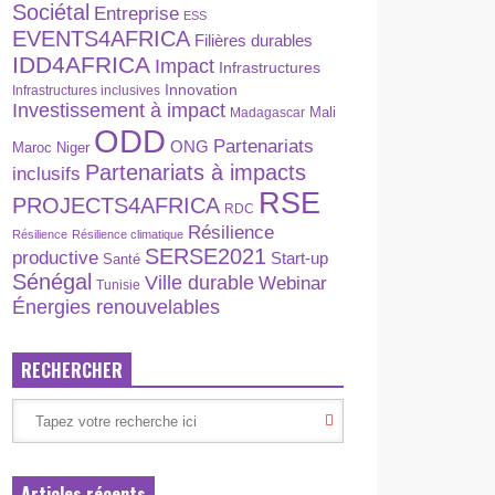
Sociétal
Entreprise
ESS
EVENTS4AFRICA
Filières durables
IDD4AFRICA
Impact
Infrastructures
Innovation
Infrastructures inclusives
Investissement à impact
Madagascar
Mali
ODD
Partenariats
ONG
Maroc
Niger
Partenariats à impacts
inclusifs
RSE
PROJECTS4AFRICA
RDC
Résilience
Résilience
Résilience climatique
SERSE2021
productive
Start-up
Santé
Sénégal
Ville durable
Webinar
Tunisie
Énergies renouvelables
RECHERCHER
Articles récents