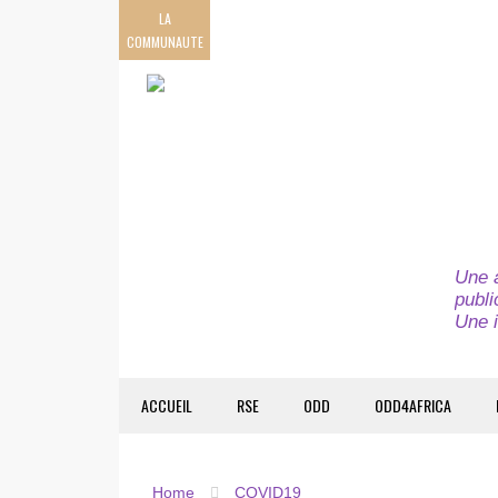
LA
COMMUNAUTE
Une a
publi
Une i
ACCUEIL
RSE
ODD
ODD4AFRICA
Home
COVID19