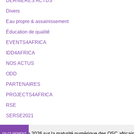
DERNIÈRES ACTUS
Divers
Eau propre & assainissement
Éducation de qualité
EVENTS4AFRICA
IDD4AFRICA
NOS ACTUS
ODD
PARTENAIRES
PROJECTS4AFRICA
RSE
SERSE2021
EN CE MOMENT
Enquête 2026 sur la maturité numérique des OSC africaines