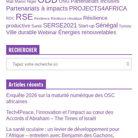
Partenariats inclusifs
ONG
Maroc
Niger
Mali
Partenariats à impacts
PROJECTS4AFRICA
RSE
Résilience
RDC
Résilience
Résilience climatique
SERSE2021
Sénégal
productive
Start-up
Santé
Tunisie
Énergies renouvelables
Ville durable
Webinar
RECHERCHER
Articles récents
Enquête 2026 sur la maturité numérique des OSC
africaines
Tech4Peace, l’innovation et l’impact au cœur des
Accords d’Abraham – The Times of Israël
La santé oculaire : un levier de développement pour
l’Afrique – entretien avec Benjamin des Gachons,