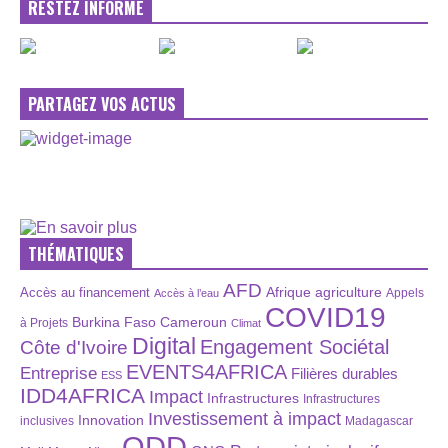
RESTEZ INFORMÉ
PARTAGEZ VOS ACTUS
THÉMATIQUES
AFD
Afrique
agriculture
Accès au financement
Appels
Accès à l’eau
COVID19
Burkina Faso
Cameroun
à Projets
Climat
Digital
Engagement Sociétal
Côte d'Ivoire
EVENTS4AFRICA
Entreprise
Filières durables
ESS
IDD4AFRICA
Impact
Infrastructures
Infrastructures
Investissement à impact
Innovation
inclusives
Madagascar
ODD