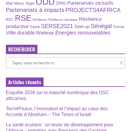
ODD
Partenariats inclusifs
ONG
Maroc
Niger
Mali
Partenariats à impacts
PROJECTS4AFRICA
RSE
Résilience
RDC
Résilience
Résilience climatique
SERSE2021
Sénégal
productive
Start-up
Santé
Tunisie
Énergies renouvelables
Ville durable
Webinar
RECHERCHER
Articles récents
Enquête 2026 sur la maturité numérique des OSC
africaines
Tech4Peace, l’innovation et l’impact au cœur des
Accords d’Abraham – The Times of Israël
La santé oculaire : un levier de développement pour
l’Afrique – entretien avec Benjamin des Gachons,