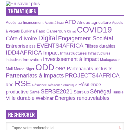
THÉMATIQUES
AFD
Afrique
agriculture
Accès au financement
Appels
Accès à l’eau
COVID19
Burkina Faso
Cameroun
à Projets
Climat
Digital
Engagement Sociétal
Côte d'Ivoire
EVENTS4AFRICA
Entreprise
Filières durables
ESS
IDD4AFRICA
Impact
Infrastructures
Infrastructures
Investissement à impact
Innovation
inclusives
Madagascar
ODD
Partenariats inclusifs
ONG
Maroc
Niger
Mali
Partenariats à impacts
PROJECTS4AFRICA
RSE
Résilience
RDC
Résilience
Résilience climatique
SERSE2021
Sénégal
productive
Start-up
Santé
Tunisie
Énergies renouvelables
Ville durable
Webinar
RECHERCHER