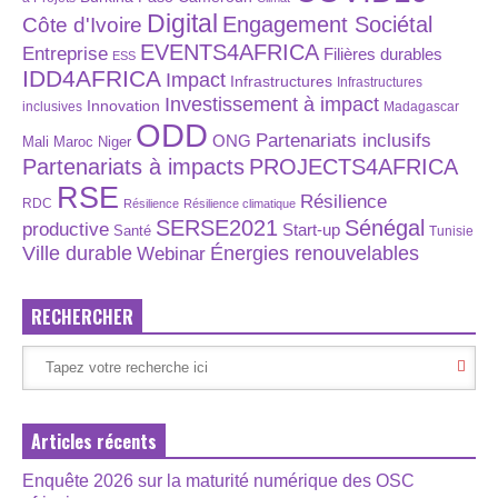
Digital
Engagement Sociétal
Côte d'Ivoire
EVENTS4AFRICA
Entreprise
Filières durables
ESS
IDD4AFRICA
Impact
Infrastructures
Infrastructures
Investissement à impact
Innovation
inclusives
Madagascar
ODD
Partenariats inclusifs
ONG
Maroc
Niger
Mali
Partenariats à impacts
PROJECTS4AFRICA
RSE
Résilience
RDC
Résilience
Résilience climatique
SERSE2021
Sénégal
productive
Start-up
Santé
Tunisie
Énergies renouvelables
Ville durable
Webinar
RECHERCHER
Articles récents
Enquête 2026 sur la maturité numérique des OSC