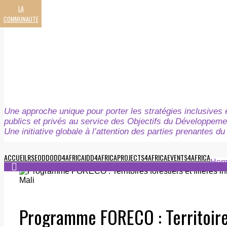
LA
COMMUNAUTE
Une approche unique pour porter les stratégies inclusives e
publics et privés au service des Objectifs du Développeme
Une initiative globale à l’attention des parties prenantes 
ACCUEIL
RSE
ODD
ODD4AFRICA
IDD4AFRICA
PROJECTS4AFRICA
EVENTS4AFRICA
Hom
Programme FORECO : Territoires 