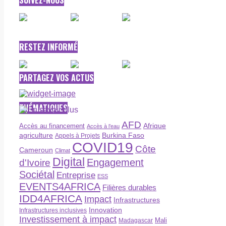
SUIVEZ-NOUS
RESTEZ INFORMÉ
PARTAGEZ VOS ACTUS
THÉMATIQUES
AFD
Afrique
Accès au financement
Accès à l’eau
agriculture
Burkina Faso
Appels à Projets
COVID19
Côte
Cameroun
Climat
Digital
Engagement
d'Ivoire
Sociétal
Entreprise
ESS
EVENTS4AFRICA
Filières durables
IDD4AFRICA
Impact
Infrastructures
Innovation
Infrastructures inclusives
Investissement à impact
Madagascar
Mali