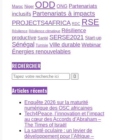
ODD
Partenariats
ONG
Maroc
Niger
Partenariats à impacts
inclusifs
RSE
PROJECTS4AFRICA
RDC
Résilience
Résilience
Résilience climatique
SERSE2021
productive
Start-up
Santé
Sénégal
Ville durable
Webinar
Tunisie
Énergies renouvelables
RECHERCHER
Articles récents
Enquête 2026 sur la maturité
numérique des OSC africaines
Tech4Peace, l’innovation et l’impact
au cœur des Accords d’Abraham –
The Times of Israël
La santé oculaire : un levier de
développement pour l’Afrique –