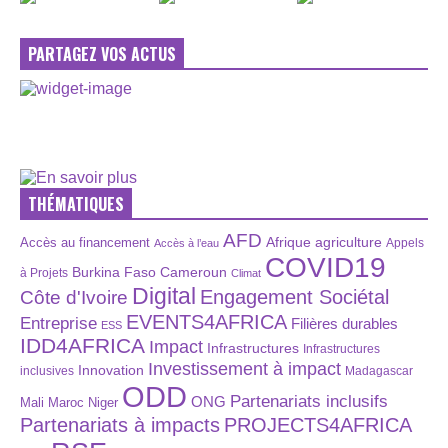
PARTAGEZ VOS ACTUS
THÉMATIQUES
AFD
Afrique
agriculture
Accès au financement
Appels
Accès à l’eau
COVID19
Burkina Faso
Cameroun
à Projets
Climat
Digital
Engagement Sociétal
Côte d'Ivoire
EVENTS4AFRICA
Entreprise
Filières durables
ESS
IDD4AFRICA
Impact
Infrastructures
Infrastructures
Investissement à impact
Innovation
inclusives
Madagascar
ODD
Partenariats inclusifs
ONG
Maroc
Niger
Mali
Partenariats à impacts
PROJECTS4AFRICA