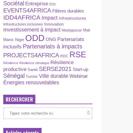
Sociétal
Entreprise
ESS
EVENTS4AFRICA
Filières durables
IDD4AFRICA
Impact
Infrastructures
Innovation
Infrastructures inclusives
Investissement à impact
Madagascar
Mali
ODD
Partenariats
ONG
Maroc
Niger
Partenariats à impacts
inclusifs
RSE
PROJECTS4AFRICA
RDC
Résilience
Résilience
Résilience climatique
SERSE2021
productive
Start-up
Santé
Sénégal
Ville durable
Webinar
Tunisie
Énergies renouvelables
RECHERCHER
Articles récents