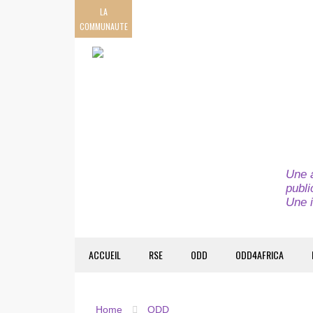
LA
COMMUNAUTE
Une a
publi
Une i
ACCUEIL
RSE
ODD
ODD4AFRICA
Home
ODD