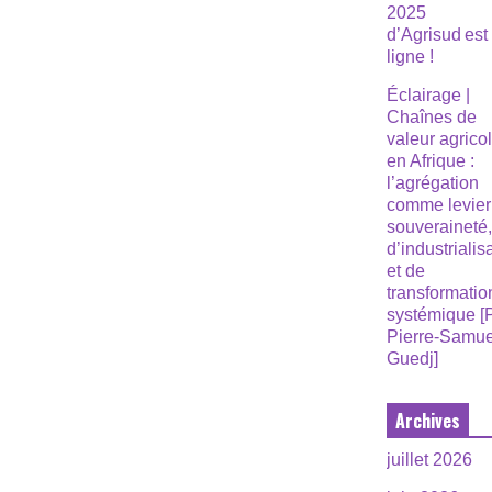
2025
d’Agrisud est
ligne !
Éclairage |
Chaînes de
valeur agrico
en Afrique :
l’agrégation
comme levier
souveraineté
d’industrialis
et de
transformatio
systémique [
Pierre-Samue
Guedj]
Archives
juillet 2026