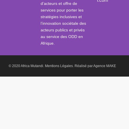
i.com
d’acteurs et offre de
services pour porter les
stratégies inclusives et
l’innovation sociétale des
acteurs publics et privés
au service des ODD en
Afrique.
© 2020 Africa Mutandi.
Mentions Légales.
Réalisé par
Agence MAKE