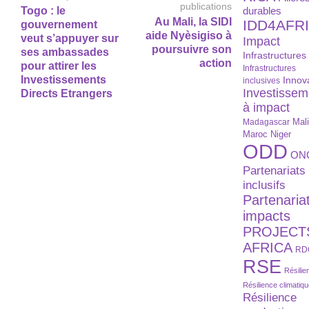
publications
Togo : le
durables
Au Mali, la SIDI
IDD4AFR
gouvernement
aide Nyèsigiso à
veut s’appuyer sur
Impact
poursuivre son
ses ambassades
Infrastructures
action
pour attirer les
Infrastructures
Investissements
Innov
inclusives
Investissem
Directs Etrangers
à impact
Madagascar
Mal
Maroc
Niger
ODD
ON
Partenariats
inclusifs
Partenaria
impacts
PROJECT
AFRICA
RD
RSE
Résilie
Résilience climatiq
Résilience