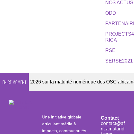
NOS ACTUS
ODD
PARTENAIR
PROJECTS
RICA
RSE
SERSE2021
EN CE MOMENT
Enquête 2026 sur la maturité numérique des OSC africaines
Une initiative globale
Contact
contact@af
articulant média à
ricamutand
impacts, communautés