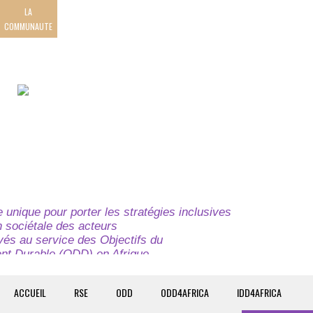
LA
COMMUNAUTE
unique pour porter les stratégies inclusives
on sociétale des acteurs
ivés au service des Objectifs du
t Durable (ODD) en Afrique.
e globale à l’attention des parties prenantes du
t du continent.
ACCUEIL
RSE
ODD
ODD4AFRICA
IDD4AFRICA