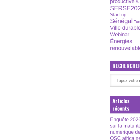
productive
S
SERSE20
Start-up
Sénégal
Tun
Ville durabl
Webinar
Énergies
renouvelabl
RECHERCHE
Articles
récents
Enquête 202
sur la maturit
numérique d
OSC africain