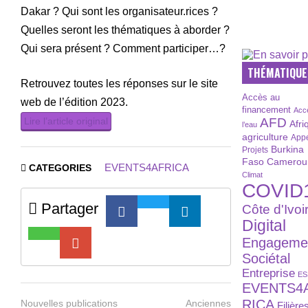
Dakar ? Qui sont les organisateur.rices ?
Quelles seront les thématiques à aborder ?
Qui sera présent ? Comment participer…?
THÉMATIQUE
Retrouvez toutes les réponses sur le site
Accès au
web de l’édition 2023.
financement
Acc
Lire l’article original
AFD
Afri
l’eau
agriculture
Appe
Burkina
Projets
Faso
Camerou
EVENTS4AFRICA
CATEGORIES
Climat
COVID
Partager
Côte d'Ivoi
Digital
Engageme
Sociétal
Entreprise
ES
EVENTS4
RICA
Nouvelles publications
Anciennes
Filière