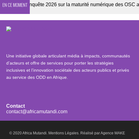
EN CE MOMENT
tter
Enquête 2026 sur la maturité numérique des OSC africa
Une initiative globale articulant média à impacts, communautés
d’acteurs et offre de services pour porter les stratégies
inclusives et l’innovation sociétale des acteurs publics et privés
au service des ODD en Afrique.
Contact
contact@africamutandi.com
© 2020 Africa Mutandi.
Mentions Légales.
Réalisé par
Agence MAKE