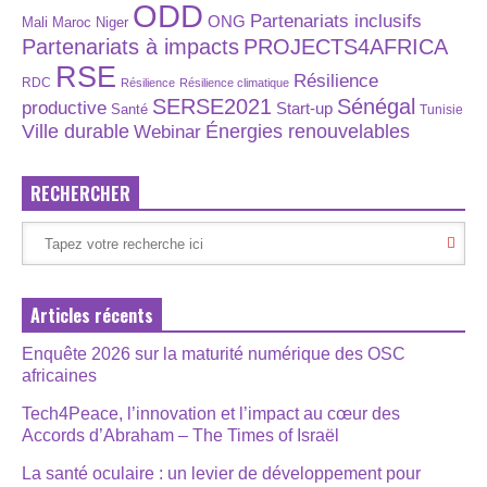
ODD
Partenariats inclusifs
ONG
Maroc
Niger
Mali
Partenariats à impacts
PROJECTS4AFRICA
RSE
Résilience
RDC
Résilience
Résilience climatique
SERSE2021
Sénégal
productive
Start-up
Santé
Tunisie
Énergies renouvelables
Ville durable
Webinar
RECHERCHER
Articles récents
Enquête 2026 sur la maturité numérique des OSC
africaines
Tech4Peace, l’innovation et l’impact au cœur des
Accords d’Abraham – The Times of Israël
La santé oculaire : un levier de développement pour