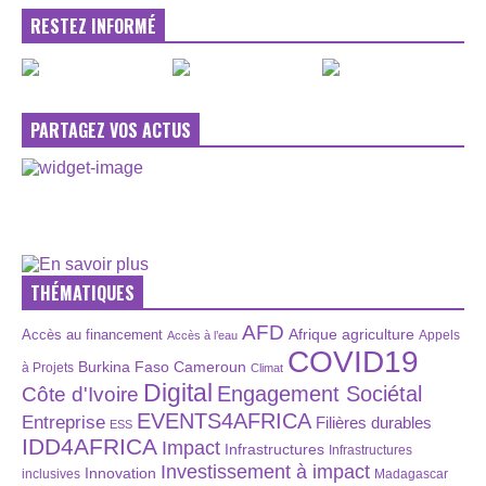
RESTEZ INFORMÉ
PARTAGEZ VOS ACTUS
THÉMATIQUES
AFD
Afrique
agriculture
Accès au financement
Appels
Accès à l’eau
COVID19
Burkina Faso
Cameroun
à Projets
Climat
Digital
Engagement Sociétal
Côte d'Ivoire
EVENTS4AFRICA
Entreprise
Filières durables
ESS
IDD4AFRICA
Impact
Infrastructures
Infrastructures
Investissement à impact
Innovation
inclusives
Madagascar