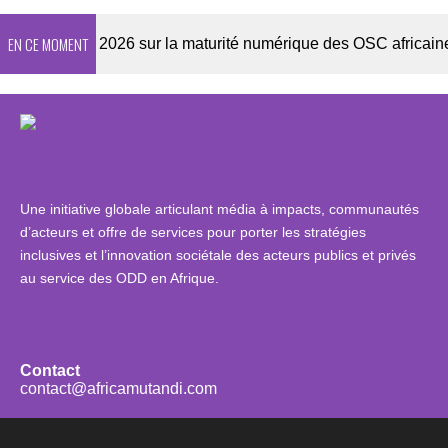
EN CE MOMENT
Enquête 2026 sur la maturité numérique des OSC africaines
Une initiative globale articulant média à impacts, communautés
d’acteurs et offre de services pour porter les stratégies
inclusives et l’innovation sociétale des acteurs publics et privés
au service des ODD en Afrique.
Contact
contact@africamutandi.com