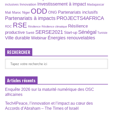
Investissement à impact
Innovation
inclusives
Madagascar
ODD
Partenariats inclusifs
ONG
Maroc
Niger
Mali
Partenariats à impacts
PROJECTS4AFRICA
RSE
Résilience
RDC
Résilience
Résilience climatique
SERSE2021
Sénégal
productive
Start-up
Santé
Tunisie
Énergies renouvelables
Ville durable
Webinar
RECHERCHER
Articles récents
Enquête 2026 sur la maturité numérique des OSC
africaines
Tech4Peace, l’innovation et l’impact au cœur des
Accords d’Abraham – The Times of Israël