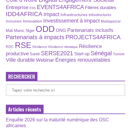
EVENTS4AFRICA
Entreprise
Filières durables
ESS
IDD4AFRICA
Impact
Infrastructures
Infrastructures
Investissement à impact
Innovation
inclusives
Madagascar
ODD
Partenariats inclusifs
ONG
Maroc
Niger
Mali
Partenariats à impacts
PROJECTS4AFRICA
RSE
Résilience
RDC
Résilience
Résilience climatique
SERSE2021
Sénégal
productive
Start-up
Santé
Tunisie
Énergies renouvelables
Ville durable
Webinar
RECHERCHER
Articles récents
Enquête 2026 sur la maturité numérique des OSC
africaines