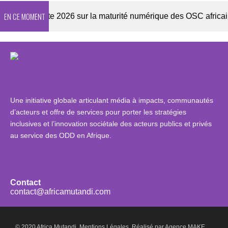
EN CE MOMENT
Enquête 2026 sur la maturité numérique des OSC africaines
Une initiative globale articulant média à impacts, communautés
d’acteurs et offre de services pour porter les stratégies
inclusives et l’innovation sociétale des acteurs publics et privés
au service des ODD en Afrique.
Contact
contact@africamutandi.com
© 2020 Africa Mutandi.
Mentions Légales.
Réalisé par
Agence MAKE