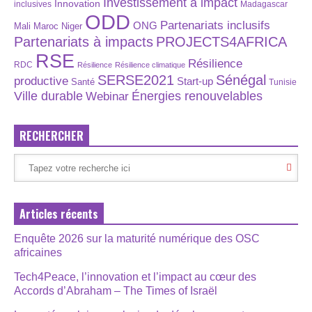
Investissement à impact
Innovation
inclusives
Madagascar
ODD
Partenariats inclusifs
ONG
Maroc
Niger
Mali
Partenariats à impacts
PROJECTS4AFRICA
RSE
Résilience
RDC
Résilience
Résilience climatique
SERSE2021
Sénégal
productive
Start-up
Santé
Tunisie
Énergies renouvelables
Ville durable
Webinar
RECHERCHER
Articles récents
Enquête 2026 sur la maturité numérique des OSC
africaines
Tech4Peace, l’innovation et l’impact au cœur des
Accords d’Abraham – The Times of Israël