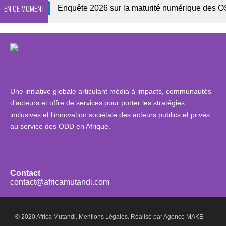
EN CE MOMENT
wsletter
Enquête 2026 sur la maturité numérique des OSC af
Une initiative globale articulant média à impacts, communautés
d’acteurs et offre de services pour porter les stratégies
inclusives et l’innovation sociétale des acteurs publics et privés
au service des ODD en Afrique.
Contact
contact@africamutandi.com
© 2020 Africa Mutandi.
Mentions Légales.
Réalisé par
Agence MAKE