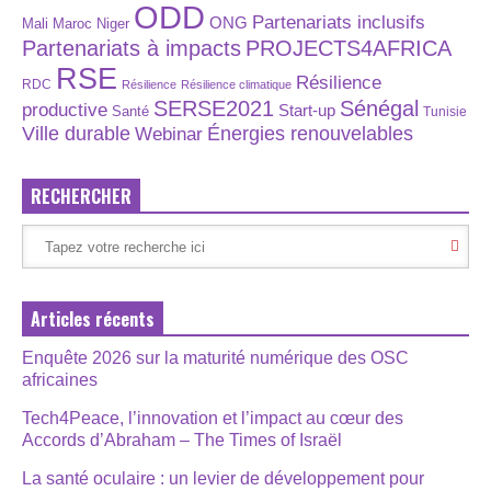
ODD
Partenariats inclusifs
ONG
Maroc
Niger
Mali
Partenariats à impacts
PROJECTS4AFRICA
RSE
Résilience
RDC
Résilience
Résilience climatique
SERSE2021
Sénégal
productive
Start-up
Santé
Tunisie
Énergies renouvelables
Ville durable
Webinar
RECHERCHER
Articles récents
Enquête 2026 sur la maturité numérique des OSC
africaines
Tech4Peace, l’innovation et l’impact au cœur des
Accords d’Abraham – The Times of Israël
La santé oculaire : un levier de développement pour