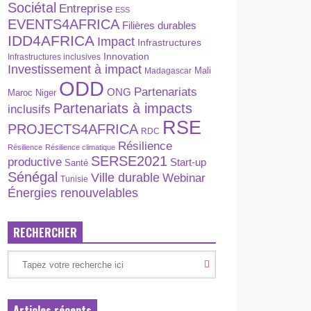
Sociétal
Entreprise
ESS
EVENTS4AFRICA
Filières durables
IDD4AFRICA
Impact
Infrastructures
Innovation
Infrastructures inclusives
Investissement à impact
Madagascar
Mali
ODD
Partenariats
ONG
Maroc
Niger
Partenariats à impacts
inclusifs
RSE
PROJECTS4AFRICA
RDC
Résilience
Résilience
Résilience climatique
SERSE2021
productive
Start-up
Santé
Sénégal
Ville durable
Webinar
Tunisie
Énergies renouvelables
RECHERCHER
Articles récents