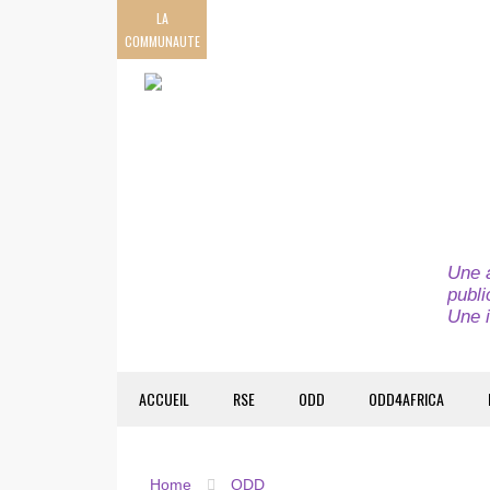
LA
COMMUNAUTE
Une a
publi
Une i
ACCUEIL
RSE
ODD
ODD4AFRICA
Home
ODD