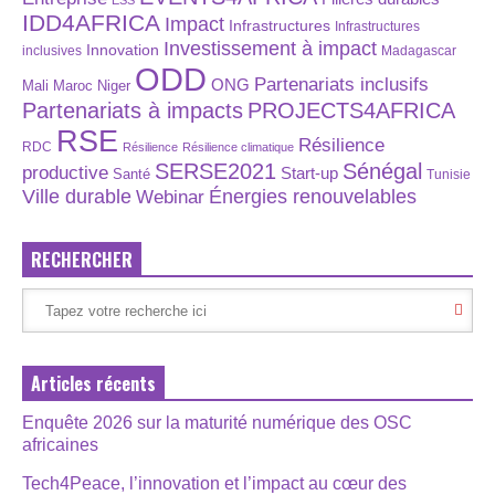
ESS
IDD4AFRICA
Impact
Infrastructures
Infrastructures
Investissement à impact
Innovation
inclusives
Madagascar
ODD
Partenariats inclusifs
ONG
Maroc
Niger
Mali
Partenariats à impacts
PROJECTS4AFRICA
RSE
Résilience
RDC
Résilience
Résilience climatique
SERSE2021
Sénégal
productive
Start-up
Santé
Tunisie
Énergies renouvelables
Ville durable
Webinar
RECHERCHER
Articles récents
Enquête 2026 sur la maturité numérique des OSC
africaines
Tech4Peace, l’innovation et l’impact au cœur des