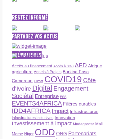
RESTEZ INFORMÉ
PARTAGEZ VOS ACTUS
THÉMATIQUES
AFD
Afrique
Accès au financement
Accès à l’eau
agriculture
Burkina Faso
Appels à Projets
COVID19
Côte
Cameroun
Climat
Digital
Engagement
d'Ivoire
Sociétal
Entreprise
ESS
EVENTS4AFRICA
Filières durables
IDD4AFRICA
Impact
Infrastructures
Innovation
Infrastructures inclusives
Investissement à impact
Madagascar
Mali
ODD
Partenariats
ONG
Maroc
Niger