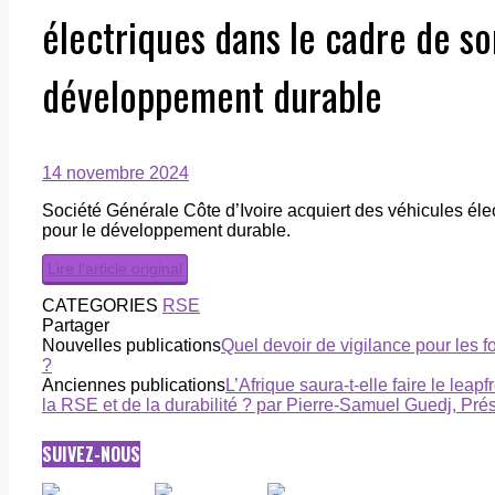
électriques dans le cadre de s
développement durable
14 novembre 2024
Société Générale Côte d’Ivoire acquiert des véhicules él
pour le développement durable.
Lire l’article original
CATEGORIES
RSE
Partager
Nouvelles publications
Quel devoir de vigilance pour les 
?
Anciennes publications
L’Afrique saura-t-elle faire le lea
la RSE et de la durabilité ? par Pierre-Samuel Guedj, Prés
SUIVEZ-NOUS