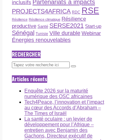
Partenariats à impacts
inclusifs
RSE
PROJECTS4AFRICA
RDC
Résilience
Résilience
Résilience climatique
SERSE2021
productive
Start-up
Santé
Sénégal
Ville durable
Webinar
Tunisie
Énergies renouvelables
RECHERCHER
Articles récents
Enquête 2026 sur la maturité
numérique des OSC africaines
Tech4Peace, l’innovation et l’impact
au cœur des Accords d’Abraham –
The Times of Israël
La santé oculaire : un levier de
développement pour l’Afrique –
entretien avec Benjamin des
Gachons, Directeur exécutif de