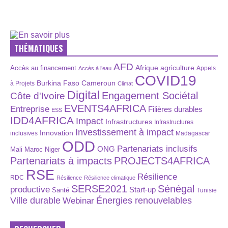
THÉMATIQUES
AFD
Afrique
agriculture
Accès au financement
Appels
Accès à l’eau
COVID19
Burkina Faso
Cameroun
à Projets
Climat
Digital
Engagement Sociétal
Côte d'Ivoire
EVENTS4AFRICA
Entreprise
Filières durables
ESS
IDD4AFRICA
Impact
Infrastructures
Infrastructures
Investissement à impact
Innovation
inclusives
Madagascar
ODD
Partenariats inclusifs
ONG
Maroc
Niger
Mali
Partenariats à impacts
PROJECTS4AFRICA
RSE
Résilience
RDC
Résilience
Résilience climatique
SERSE2021
Sénégal
productive
Start-up
Santé
Tunisie
Énergies renouvelables
Ville durable
Webinar