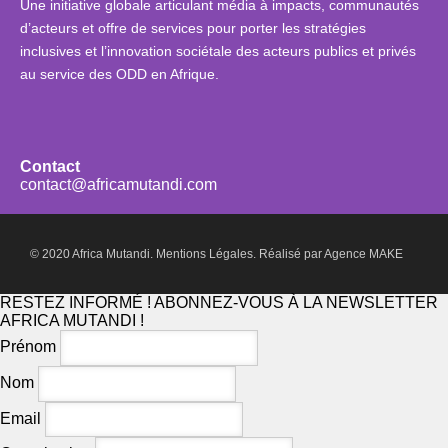
Une initiative globale articulant média à impacts, communautés
d’acteurs et offre de services pour porter les stratégies
inclusives et l’innovation sociétale des acteurs publics et privés
au service des ODD en Afrique.
Contact
contact@africamutandi.com
© 2020 Africa Mutandi.
Mentions Légales.
Réalisé par
Agence MAKE
RESTEZ INFORMÉ ! ABONNEZ-VOUS À LA NEWSLETTER
AFRICA MUTANDI !
Prénom
Nom
Email