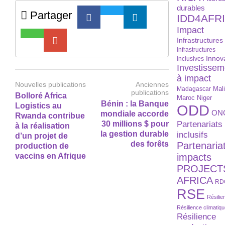
durables
Partager
IDD4AFR
Impact
Infrastructures
Infrastructures
Innov
inclusives
Investissem
à impact
Nouvelles publications
Anciennes
Madagascar
Mal
publications
Bolloré Africa
Maroc
Niger
Bénin : la Banque
Logistics au
ODD
ON
mondiale accorde
Rwanda contribue
Partenariats
30 millions $ pour
à la réalisation
la gestion durable
inclusifs
d’un projet de
des forêts
Partenaria
production de
vaccins en Afrique
impacts
PROJECT
AFRICA
RD
RSE
Résilie
Résilience climatiq
Résilience