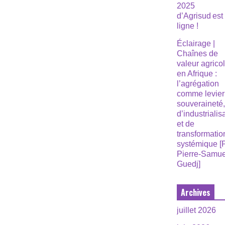
2025
d’Agrisud est
ligne !
Éclairage |
Chaînes de
valeur agrico
en Afrique :
l’agrégation
comme levier
souveraineté
d’industrialis
et de
transformatio
systémique [
Pierre-Samue
Guedj]
Archives
juillet 2026