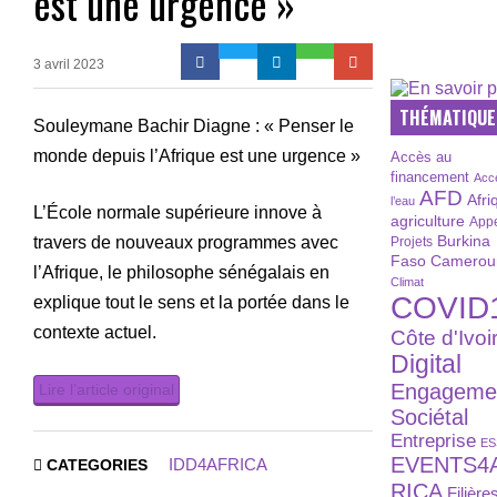
est une urgence »
3 avril 2023
THÉMATIQUE
Souleymane Bachir Diagne : « Penser le
monde depuis l’Afrique est une urgence »
Accès au
financement
Acc
AFD
Afri
l’eau
L’École normale supérieure innove à
agriculture
Appe
Burkina
travers de nouveaux programmes avec
Projets
Faso
Camerou
l’Afrique, le philosophe sénégalais en
Climat
COVID
explique tout le sens et la portée dans le
contexte actuel.
Côte d'Ivoi
Digital
Engageme
Lire l’article original
Sociétal
Entreprise
ES
EVENTS4
IDD4AFRICA
CATEGORIES
RICA
Filière