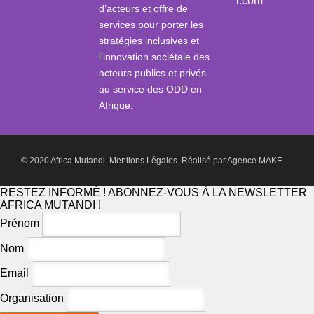
i.com
d’acteurs et offre de
services pour porter les
stratégies inclusives et
l’innovation sociétale des
acteurs publics et privés
au service des ODD en
Afrique.
© 2020 Africa Mutandi.
Mentions Légales.
Réalisé par
Agence MAKE
RESTEZ INFORMÉ ! ABONNEZ-VOUS À LA NEWSLETTER
AFRICA MUTANDI !
Prénom
Nom
Email
Organisation