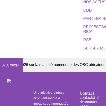
NOS ACTUS
ODD
PARTENAIR
PROJECTS
RICA
RSE
SERSE2021
EN CE MOMENT
uête 2026 sur la maturité numérique des OSC africaines
Une initiative globale
Contact
contact@af
articulant média à
ricamutand
impacts, communautés