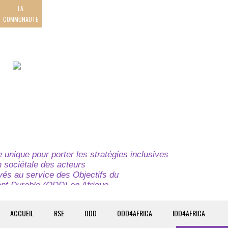
LA
COMMUNAUTE
unique pour porter les stratégies inclusives
on sociétale des acteurs
ivés au service des Objectifs du
t Durable (ODD) en Afrique.
e globale à l’attention des parties prenantes du
t du continent.
ACCUEIL
RSE
ODD
ODD4AFRICA
IDD4AFRICA