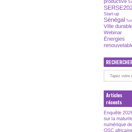
productive
S
SERSE20
Start-up
Sénégal
Tun
Ville durabl
Webinar
Énergies
renouvelabl
RECHERCHE
Articles
récents
Enquête 202
sur la maturit
numérique d
OSC africain