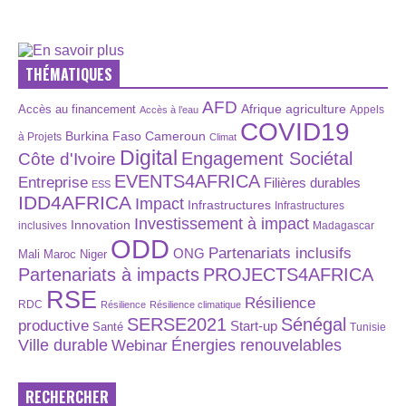
THÉMATIQUES
AFD
Afrique
agriculture
Accès au financement
Appels
Accès à l’eau
COVID19
Burkina Faso
Cameroun
à Projets
Climat
Digital
Engagement Sociétal
Côte d'Ivoire
EVENTS4AFRICA
Entreprise
Filières durables
ESS
IDD4AFRICA
Impact
Infrastructures
Infrastructures
Investissement à impact
Innovation
inclusives
Madagascar
ODD
Partenariats inclusifs
ONG
Maroc
Niger
Mali
Partenariats à impacts
PROJECTS4AFRICA
RSE
Résilience
RDC
Résilience
Résilience climatique
SERSE2021
Sénégal
productive
Start-up
Santé
Tunisie
Énergies renouvelables
Ville durable
Webinar
RECHERCHER