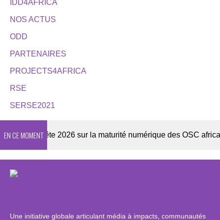
IDD4AFRICA
NOS ACTUS
ODD
PARTENAIRES
PROJECTS4AFRICA
RSE
SERSE2021
EN CE MOMENT
Enquête 2026 sur la maturité numérique des OSC africaines
Une initiative globale articulant média à impacts, communautés