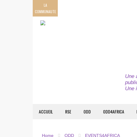
LA
COMMUNAUTE
Une a
publi
Une i
ACCUEIL
RSE
ODD
ODD4AFRICA
Home
ODD
EVENTS4AFRICA