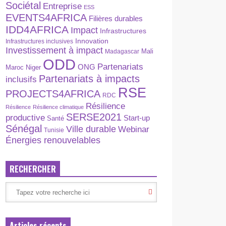
Sociétal
Entreprise
ESS
EVENTS4AFRICA
Filières durables
IDD4AFRICA
Impact
Infrastructures
Innovation
Infrastructures inclusives
Investissement à impact
Madagascar
Mali
ODD
Partenariats
ONG
Maroc
Niger
Partenariats à impacts
inclusifs
RSE
PROJECTS4AFRICA
RDC
Résilience
Résilience
Résilience climatique
SERSE2021
productive
Start-up
Santé
Sénégal
Ville durable
Webinar
Tunisie
Énergies renouvelables
RECHERCHER
Articles récents