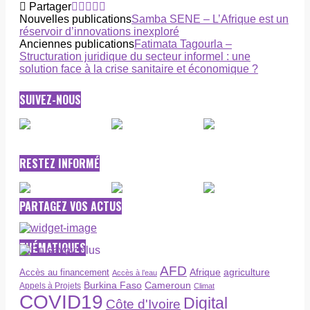
Partager
Nouvelles publications
Samba SENE – L’Afrique est un
réservoir d’innovations inexploré
Anciennes publications
Fatimata Tagourla –
Structuration juridique du secteur informel : une
solution face à la crise sanitaire et économique ?
SUIVEZ-NOUS
RESTEZ INFORMÉ
PARTAGEZ VOS ACTUS
THÉMATIQUES
AFD
Afrique
agriculture
Accès au financement
Accès à l’eau
Burkina Faso
Cameroun
Appels à Projets
Climat
COVID19
Digital
Côte d'Ivoire