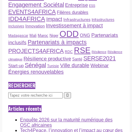
Engagement Sociétal
Entreprise
ESS
EVENTS4AFRICA
Filières durables
IDD4AFRICA
Impact
Infrastructures
Infrastructures
Investissement à impact
Innovation
inclusives
ODD
Partenariats
ONG
Maroc
Niger
Madagascar
Mali
Partenariats à impacts
inclusifs
RSE
PROJECTS4AFRICA
RDC
Résilience
Résilience
SERSE2021
Résilience productive
Santé
climatique
Sénégal
Ville durable
Webinar
Start-up
Tunisie
Énergies renouvelables
RECHERCHER
Articles récents
Enquête 2026 sur la maturité numérique des
OSC africaines
Tech4Peace, l’innovation et l’impact au cœur des