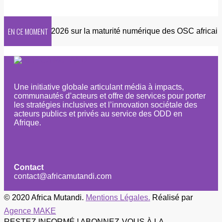
EN CE MOMENT
Enquête 2026 sur la maturité numérique des OSC africaines
Une initiative globale articulant média à impacts,
communautés d’acteurs et offre de services pour porter
les stratégies inclusives et l’innovation sociétale des
acteurs publics et privés au service des ODD en
Afrique.
Contact
contact@africamutandi.com
© 2020 Africa Mutandi.
Mentions Légales.
Réalisé par
Agence MAKE
RESTEZ INFORMÉ ! ABONNEZ-VOUS À LA