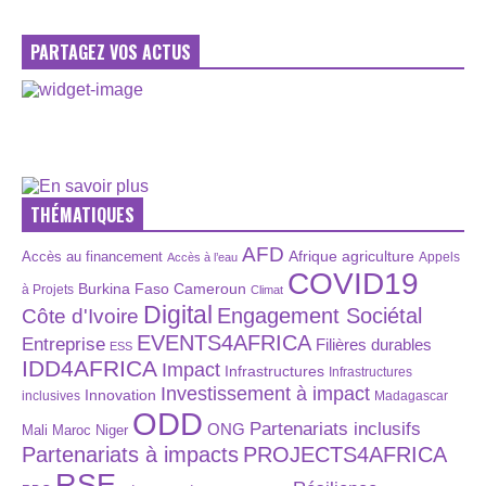
PARTAGEZ VOS ACTUS
THÉMATIQUES
AFD
Afrique
agriculture
Accès au financement
Appels
Accès à l’eau
COVID19
Burkina Faso
Cameroun
à Projets
Climat
Digital
Engagement Sociétal
Côte d'Ivoire
EVENTS4AFRICA
Entreprise
Filières durables
ESS
IDD4AFRICA
Impact
Infrastructures
Infrastructures
Investissement à impact
Innovation
inclusives
Madagascar
ODD
Partenariats inclusifs
ONG
Maroc
Niger
Mali
Partenariats à impacts
PROJECTS4AFRICA
RSE