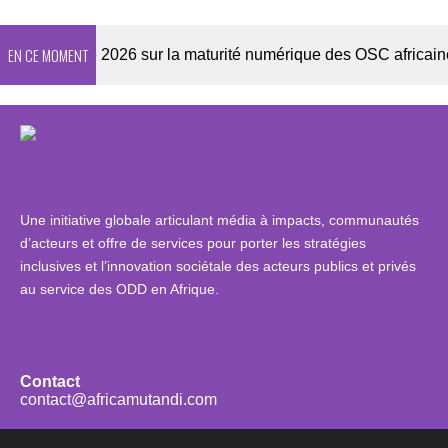
EN CE MOMENT
Enquête 2026 sur la maturité numérique des OSC africaines
Une initiative globale articulant média à impacts, communautés
d’acteurs et offre de services pour porter les stratégies
inclusives et l’innovation sociétale des acteurs publics et privés
au service des ODD en Afrique.
Contact
contact@africamutandi.com