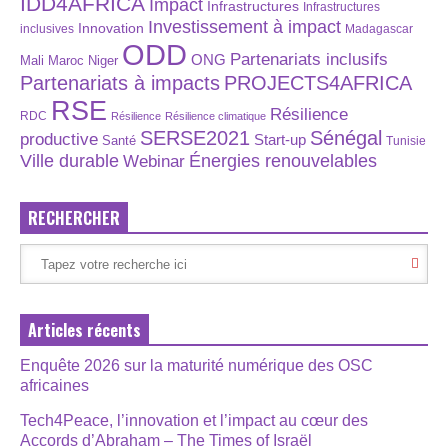
IDD4AFRICA
Impact
Infrastructures
Infrastructures
Investissement à impact
Innovation
inclusives
Madagascar
ODD
Partenariats inclusifs
ONG
Maroc
Niger
Mali
Partenariats à impacts
PROJECTS4AFRICA
RSE
Résilience
RDC
Résilience
Résilience climatique
SERSE2021
Sénégal
productive
Start-up
Santé
Tunisie
Énergies renouvelables
Ville durable
Webinar
RECHERCHER
Articles récents
Enquête 2026 sur la maturité numérique des OSC
africaines
Tech4Peace, l’innovation et l’impact au cœur des
Accords d’Abraham – The Times of Israël