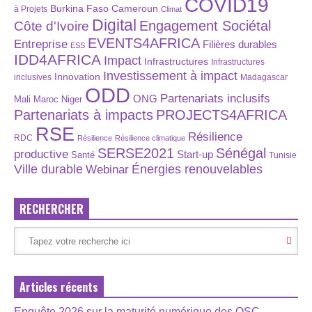
COVID19
Burkina Faso
Cameroun
à Projets
Climat
Digital
Engagement Sociétal
Côte d'Ivoire
EVENTS4AFRICA
Entreprise
Filières durables
ESS
IDD4AFRICA
Impact
Infrastructures
Infrastructures
Investissement à impact
Innovation
inclusives
Madagascar
ODD
Partenariats inclusifs
ONG
Maroc
Niger
Mali
Partenariats à impacts
PROJECTS4AFRICA
RSE
Résilience
RDC
Résilience
Résilience climatique
SERSE2021
Sénégal
productive
Start-up
Santé
Tunisie
Énergies renouvelables
Ville durable
Webinar
RECHERCHER
Articles récents
Enquête 2026 sur la maturité numérique des OSC