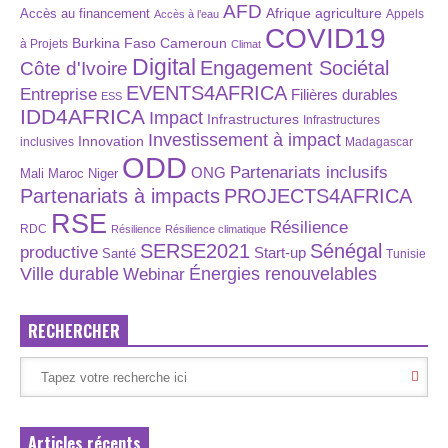
AFD
Afrique
agriculture
Accès au financement
Appels
Accès à l’eau
COVID19
Burkina Faso
Cameroun
à Projets
Climat
Digital
Engagement Sociétal
Côte d'Ivoire
EVENTS4AFRICA
Entreprise
Filières durables
ESS
IDD4AFRICA
Impact
Infrastructures
Infrastructures
Investissement à impact
Innovation
inclusives
Madagascar
ODD
Partenariats inclusifs
ONG
Maroc
Niger
Mali
Partenariats à impacts
PROJECTS4AFRICA
RSE
Résilience
RDC
Résilience
Résilience climatique
SERSE2021
Sénégal
productive
Start-up
Santé
Tunisie
Énergies renouvelables
Ville durable
Webinar
RECHERCHER
Articles récents