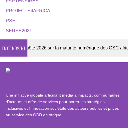
PARTENAIRES
PROJECTS4AFRICA
RSE
SERSE2021
EN CE MOMENT
er
Enquête 2026 sur la maturité numérique des OSC africain
Une initiative globale articulant média à impacts, communautés
d’acteurs et offre de services pour porter les stratégies
inclusives et l’innovation sociétale des acteurs publics et privés
au service des ODD en Afrique.