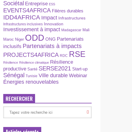
Sociétal
Entreprise
ESS
EVENTS4AFRICA
Filières durables
IDD4AFRICA
Impact
Infrastructures
Innovation
Infrastructures inclusives
Investissement à impact
Madagascar
Mali
ODD
Partenariats
ONG
Maroc
Niger
Partenariats à impacts
inclusifs
RSE
PROJECTS4AFRICA
RDC
Résilience
Résilience
Résilience climatique
SERSE2021
productive
Start-up
Santé
Sénégal
Ville durable
Webinar
Tunisie
Énergies renouvelables
RECHERCHER
Articles récents