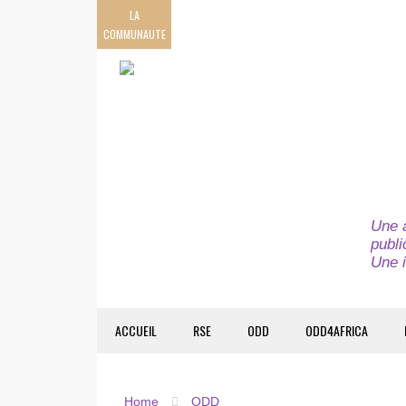
LA
COMMUNAUTE
Une a
publi
Une i
ACCUEIL
RSE
ODD
ODD4AFRICA
Home
ODD