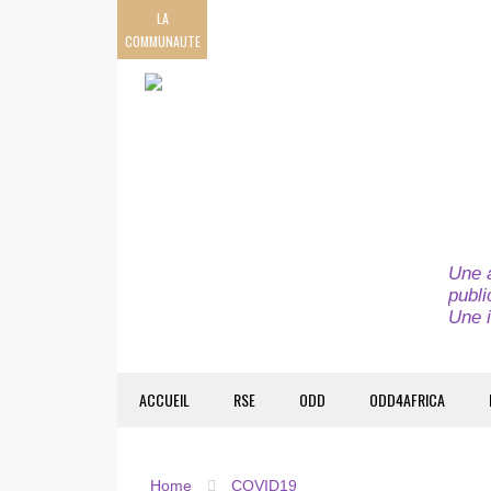
LA
COMMUNAUTE
Une a
publi
Une i
ACCUEIL
RSE
ODD
ODD4AFRICA
Home
COVID19