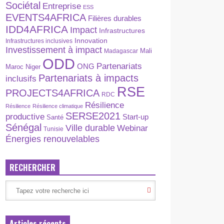
Sociétal
Entreprise
ESS
EVENTS4AFRICA
Filières durables
IDD4AFRICA
Impact
Infrastructures
Innovation
Infrastructures inclusives
Investissement à impact
Madagascar
Mali
ODD
Partenariats
ONG
Maroc
Niger
Partenariats à impacts
inclusifs
RSE
PROJECTS4AFRICA
RDC
Résilience
Résilience
Résilience climatique
SERSE2021
productive
Start-up
Santé
Sénégal
Ville durable
Webinar
Tunisie
Énergies renouvelables
RECHERCHER
Articles récents