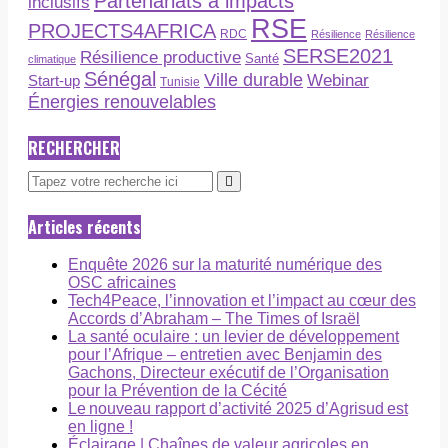
Partenariats à impacts
inclusifs
RSE
PROJECTS4AFRICA
RDC
Résilience
Résilience
SERSE2021
Résilience productive
Santé
climatique
Sénégal
Ville durable
Webinar
Start-up
Tunisie
Énergies renouvelables
RECHERCHER
Articles récents
Enquête 2026 sur la maturité numérique des
OSC africaines
Tech4Peace, l’innovation et l’impact au cœur des
Accords d’Abraham – The Times of Israël
La santé oculaire : un levier de développement
pour l’Afrique – entretien avec Benjamin des
Gachons, Directeur exécutif de l’Organisation
pour la Prévention de la Cécité
Le nouveau rapport d’activité 2025 d’Agrisud est
en ligne !
Éclairage | Chaînes de valeur agricoles en