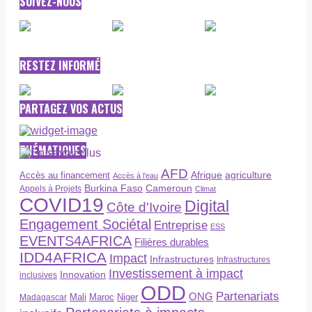
SUIVEZ-NOUS
RESTEZ INFORMÉ
PARTAGEZ VOS ACTUS
THÉMATIQUES
AFD
Afrique
agriculture
Accès au financement
Accès à l’eau
Burkina Faso
Cameroun
Appels à Projets
Climat
COVID19
Digital
Côte d'Ivoire
Engagement Sociétal
Entreprise
ESS
EVENTS4AFRICA
Filières durables
IDD4AFRICA
Impact
Infrastructures
Infrastructures
Investissement à impact
Innovation
inclusives
ODD
Partenariats
ONG
Maroc
Niger
Madagascar
Mali