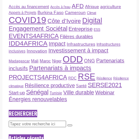
AFD
Afrique
agriculture
Accès au financement
Accès à l’eau
Burkina Faso
Cameroun
Appels à Projets
Climat
COVID19
Digital
Côte d'Ivoire
Engagement Sociétal
Entreprise
ESS
EVENTS4AFRICA
Filières durables
IDD4AFRICA
Impact
Infrastructures
Infrastructures
Investissement à impact
Innovation
inclusives
ODD
Partenariats
ONG
Maroc
Niger
Madagascar
Mali
Partenariats à impacts
inclusifs
RSE
PROJECTS4AFRICA
RDC
Résilience
Résilience
SERSE2021
Résilience productive
Santé
climatique
Sénégal
Ville durable
Webinar
Start-up
Tunisie
Énergies renouvelables
RECHERCHER
Articles récents