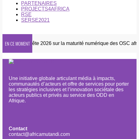
PARTENAIRES
PROJECTS4AFRICA
RSE
SERSE2021
EN CE MOMENT
tter
Enquête 2026 sur la maturité numérique des OSC africa
Une initiative globale articulant média à impacts,
communautés d’acteurs et offre de services pour porter
les stratégies inclusives et l’innovation sociétale des
acteurs publics et privés au service des ODD en
Afrique.
Contact
contact@africamutandi.com