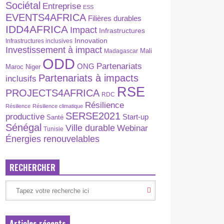
Sociétal
Entreprise
ESS
EVENTS4AFRICA
Filières durables
IDD4AFRICA
Impact
Infrastructures
Innovation
Infrastructures inclusives
Investissement à impact
Madagascar
Mali
ODD
Partenariats
ONG
Maroc
Niger
Partenariats à impacts
inclusifs
RSE
PROJECTS4AFRICA
RDC
Résilience
Résilience
Résilience climatique
SERSE2021
productive
Start-up
Santé
Sénégal
Ville durable
Webinar
Tunisie
Énergies renouvelables
RECHERCHER
Articles récents