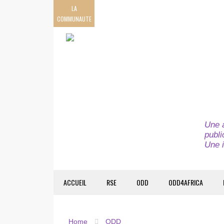
LA
COMMUNAUTE
Une a
publi
Une i
ACCUEIL
RSE
ODD
ODD4AFRICA
Home
ODD