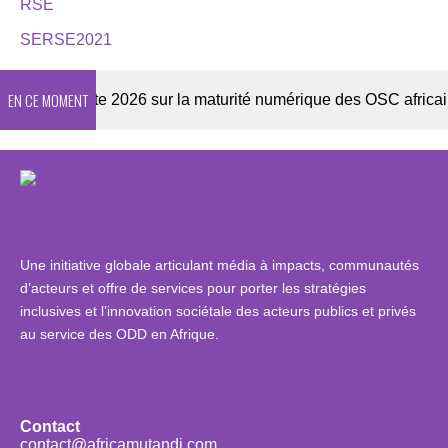
RSE
SERSE2021
EN CE MOMENT
Enquête 2026 sur la maturité numérique des OSC africaines
Une initiative globale articulant média à impacts, communautés
d’acteurs et offre de services pour porter les stratégies
inclusives et l’innovation sociétale des acteurs publics et privés
au service des ODD en Afrique.
Contact
contact@africamutandi.com