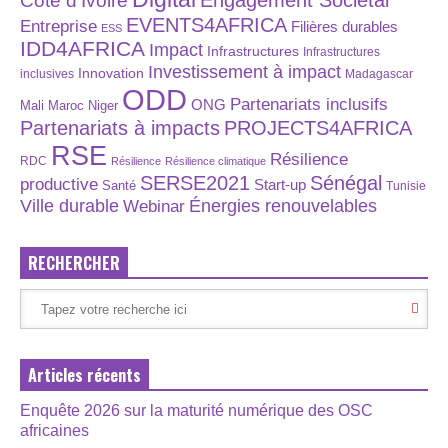
Engagement Sociétal
Côte d'Ivoire
EVENTS4AFRICA
Entreprise
Filières durables
ESS
IDD4AFRICA
Impact
Infrastructures
Infrastructures
Investissement à impact
Innovation
inclusives
Madagascar
ODD
Partenariats inclusifs
ONG
Maroc
Niger
Mali
Partenariats à impacts
PROJECTS4AFRICA
RSE
Résilience
RDC
Résilience
Résilience climatique
SERSE2021
Sénégal
productive
Start-up
Santé
Tunisie
Énergies renouvelables
Ville durable
Webinar
RECHERCHER
Articles récents
Enquête 2026 sur la maturité numérique des OSC
africaines