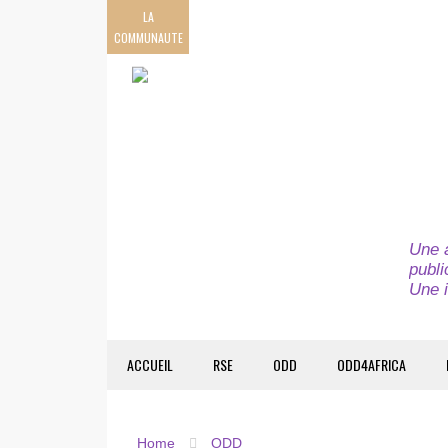
LA
COMMUNAUTE
Une a
publi
Une i
ACCUEIL
RSE
ODD
ODD4AFRICA
Home
ODD