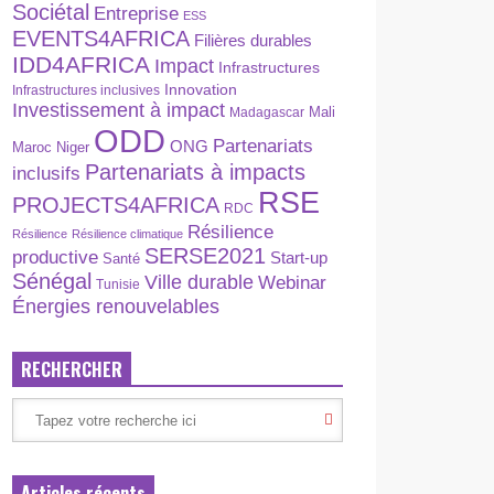
Sociétal
Entreprise
ESS
EVENTS4AFRICA
Filières durables
IDD4AFRICA
Impact
Infrastructures
Innovation
Infrastructures inclusives
Investissement à impact
Madagascar
Mali
ODD
Partenariats
ONG
Maroc
Niger
Partenariats à impacts
inclusifs
RSE
PROJECTS4AFRICA
RDC
Résilience
Résilience
Résilience climatique
SERSE2021
productive
Start-up
Santé
Sénégal
Ville durable
Webinar
Tunisie
Énergies renouvelables
RECHERCHER
Articles récents