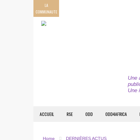
LA
COMMUNAUTE
Une a
publi
Une i
ACCUEIL
RSE
ODD
ODD4AFRICA
Home
DERNIÈRES ACTUS