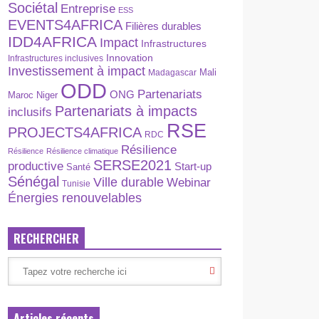
Sociétal
Entreprise
ESS
EVENTS4AFRICA
Filières durables
IDD4AFRICA
Impact
Infrastructures
Innovation
Infrastructures inclusives
Investissement à impact
Madagascar
Mali
ODD
Partenariats
ONG
Maroc
Niger
Partenariats à impacts
inclusifs
RSE
PROJECTS4AFRICA
RDC
Résilience
Résilience
Résilience climatique
SERSE2021
productive
Start-up
Santé
Sénégal
Ville durable
Webinar
Tunisie
Énergies renouvelables
RECHERCHER
Articles récents