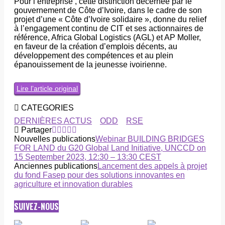
Pour l’entreprise , cette distinction décernée par le
gouvernement de Côte d’Ivoire, dans le cadre de son
projet d’une « Côte d’Ivoire solidaire », donne du relief
à l’engagement continu de CIT et ses actionnaires de
référence, Africa Global Logistics (AGL) et AP Moller,
en faveur de la création d’emplois décents, au
développement des compétences et au plein
épanouissement de la jeunesse ivoirienne.
Lire l’article original
CATEGORIES
DERNIÈRES ACTUS
ODD
RSE
Partager
Nouvelles publications
Webinar BUILDING BRIDGES
FOR LAND du G20 Global Land Initiative, UNCCD on
15 September 2023, 12:30 – 13:30 CEST
Anciennes publications
Lancement des appels à projet
du fond Fasep pour des solutions innovantes en
agriculture et innovation durables
SUIVEZ-NOUS