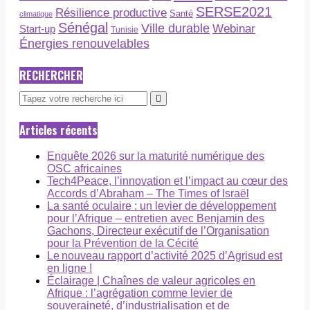
SERSE2021
Résilience productive
Santé
climatique
Sénégal
Ville durable
Webinar
Start-up
Tunisie
Énergies renouvelables
RECHERCHER
Articles récents
Enquête 2026 sur la maturité numérique des
OSC africaines
Tech4Peace, l’innovation et l’impact au cœur des
Accords d’Abraham – The Times of Israël
La santé oculaire : un levier de développement
pour l’Afrique – entretien avec Benjamin des
Gachons, Directeur exécutif de l’Organisation
pour la Prévention de la Cécité
Le nouveau rapport d’activité 2025 d’Agrisud est
en ligne !
Éclairage | Chaînes de valeur agricoles en
Afrique : l’agrégation comme levier de
souveraineté, d’industrialisation et de