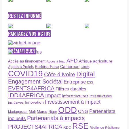
RESTEZ INFORMÉ
PARTAGEZ VOS ACTUS
THÉMATIQUES
AFD
Afrique
agriculture
Accès au financement
Accès à l’eau
Burkina Faso
Cameroun
Appels à Projets
Climat
COVID19
Digital
Côte d'Ivoire
Engagement Sociétal
Entreprise
ESS
EVENTS4AFRICA
Filières durables
IDD4AFRICA
Impact
Infrastructures
Infrastructures
Investissement à impact
Innovation
inclusives
ODD
Partenariats
ONG
Maroc
Niger
Madagascar
Mali
Partenariats à impacts
inclusifs
RSE
PROJECTS4AFRICA
RDC
Résilience
Résilience