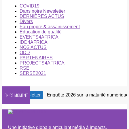
COVID19
Dans notre Newsletter
DERNIÈRES ACTUS
Divers
Eau propre & assainissement
Éducation de qualité
EVENTS4AFRICA
IDD4AFRICA
NOS ACTUS
ODD
PARTENAIRES
PROJECTS4AFRICA
RSE
SERSE2021
EN CE MOMENT
notre Newsletter
Enquête 2026 sur la maturité numérique de
Une initiative globale articulant média à impacts,