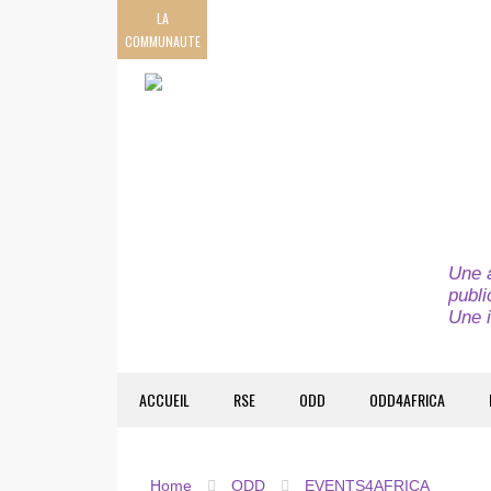
LA
COMMUNAUTE
Une a
publi
Une i
ACCUEIL
RSE
ODD
ODD4AFRICA
Home
ODD
EVENTS4AFRICA