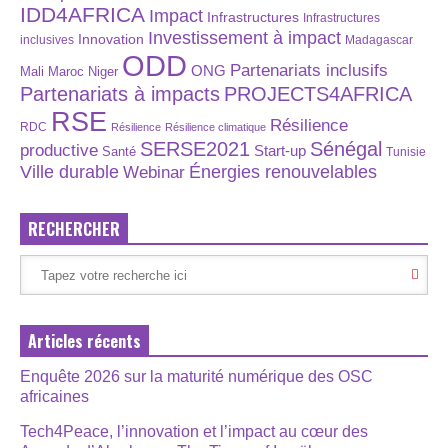
IDD4AFRICA
Impact
Infrastructures
Infrastructures
Investissement à impact
Innovation
inclusives
Madagascar
ODD
Partenariats inclusifs
ONG
Maroc
Niger
Mali
Partenariats à impacts
PROJECTS4AFRICA
RSE
Résilience
RDC
Résilience
Résilience climatique
SERSE2021
Sénégal
productive
Start-up
Santé
Tunisie
Énergies renouvelables
Ville durable
Webinar
RECHERCHER
Articles récents
Enquête 2026 sur la maturité numérique des OSC
africaines
Tech4Peace, l’innovation et l’impact au cœur des