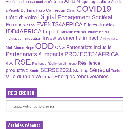
AFD
Afrique
agriculture
Accès au financement
Appels
Accès à l’eau
COVID19
Burkina Faso
Cameroun
à Projets
Climat
Digital
Engagement Sociétal
Côte d'Ivoire
EVENTS4AFRICA
Entreprise
Filières durables
ESS
IDD4AFRICA
Impact
Infrastructures
Infrastructures
Investissement à impact
Innovation
inclusives
Madagascar
ODD
Partenariats inclusifs
ONG
Maroc
Niger
Mali
Partenariats à impacts
PROJECTS4AFRICA
RSE
Résilience
RDC
Résilience
Résilience climatique
SERSE2021
Sénégal
productive
Start-up
Santé
Tunisie
Énergies renouvelables
Ville durable
Webinar
RECHERCHER
Articles récents