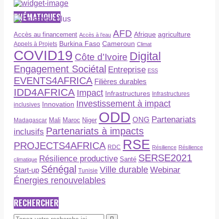
THÉMATIQUES
AFD
Afrique
agriculture
Accès au financement
Accès à l’eau
Burkina Faso
Cameroun
Appels à Projets
Climat
COVID19
Digital
Côte d'Ivoire
Engagement Sociétal
Entreprise
ESS
EVENTS4AFRICA
Filières durables
IDD4AFRICA
Impact
Infrastructures
Infrastructures
Investissement à impact
Innovation
inclusives
ODD
Partenariats
ONG
Maroc
Niger
Madagascar
Mali
Partenariats à impacts
inclusifs
RSE
PROJECTS4AFRICA
RDC
Résilience
Résilience
SERSE2021
Résilience productive
Santé
climatique
Sénégal
Ville durable
Webinar
Start-up
Tunisie
Énergies renouvelables
RECHERCHER