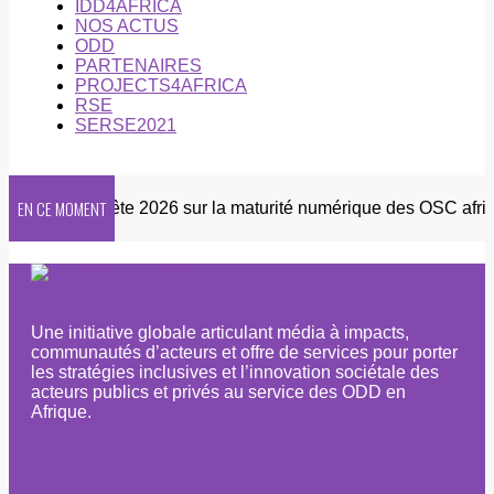
IDD4AFRICA
NOS ACTUS
ODD
PARTENAIRES
PROJECTS4AFRICA
RSE
SERSE2021
EN CE MOMENT
ter
Enquête 2026 sur la maturité numérique des OSC africai
Une initiative globale articulant média à impacts,
communautés d’acteurs et offre de services pour porter
les stratégies inclusives et l’innovation sociétale des
acteurs publics et privés au service des ODD en
Afrique.